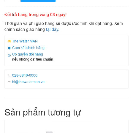
nước
khoáng
Vivant
Đổi trả hàng trong vòng 03 ngày!
chai
Thời gian và phí giao hàng sẽ được ước tính khi đặt hàng. Xem
500ml
chính sách giao hàng
tại đây
.
số
lượng
The Water MAN
Cam kết chính hãng
Có quyền đổi hàng
nếu không đạt tiêu chuẩn
028-3840-0000
hi@thewaterman.vn
Sản phẩm tương tự